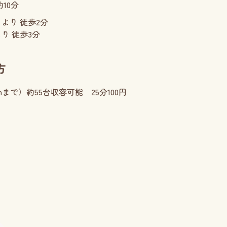
10分
より 徒歩2分
り 徒歩3分
方
mまで）
約55台収容可能 25分100円